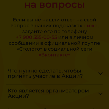
на вопросы
Что нужно сделать,
чтобы принять участие
в Акции?
Если вы не нашли ответ на свой
вопрос в наших подсказках
ниже
,
задайте его по телефону
Что нужно сделать, чтобы
+7 900 555-00-55
или в личном
принять участие в Акции?
сообщении в официальной группе
«Столото» в социальной сети
Для участия в Акции,
«Вконтакте»
в период с 01.07.2026
по 25.07.2026 пользователь
Что нужно сделать, чтобы
должен купить
принять участие в Акции?
накопительно от 4
(четырех) билетов «Русское
Кто является организатором
лото» на воскресные
Акции?
тиражи
и зарегистрироваться