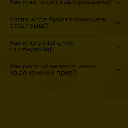
Как мне пройти авторизацию?
на странице Акции
Когда и где будет проходить
розыгрыш?
Кто является
Как мне узнать, что
организатором Акции?
я победил(а)?
Кто является
Как рассчитывается налог
на денежный приз?
организатором Акции?
Организатором Акции,
является Акционерное
общество
«Технологическая
Компания «Центр» Адрес: