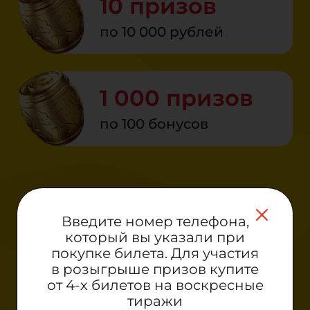
10 призов
по 10 000 рублей
1 000 призов
по 100 бонусов
Введите номер телефона,
который вы указали при
Правила акции
покупке билета. Для участия
в розыгрыше призов купите
от 4-х билетов на воскресные
тиражи