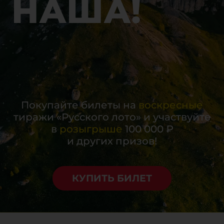
НАША!
Покупайте билеты на
воскресные
тиражи «Русского лото» и участвуйте
в
розыгрыше
100 000 ₽
и других призов!
КУПИТЬ БИЛЕТ